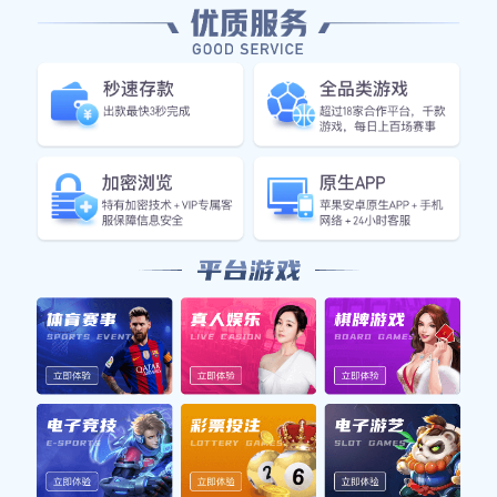
⚽️
足球 - 完场比分
查看更多 >
利物浦
2
09:00
已结束
切尔西
2
拜仁慕尼黑
3
04:30
已结束