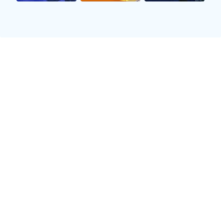
多特蒙德
0
巴黎圣日耳曼
1
02:00
已结束
马赛
0
🏀
篮球 & 电竞 - 今日赛程
金州勇士
102
Q4
进行中
菲尼克斯太阳
98
EDG Gaming
VS
JDG Gaming
19:00
即将开始
密尔沃基雄鹿
VS
孟菲斯灰熊
22:30
即将开始