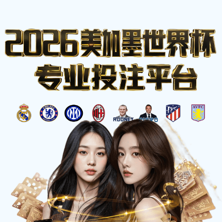
51WQKJ 比分
即时比
今日赛
足
篮
电
数据中
分
网
程
球
球
竞
心
🔴 正在进行的赛事
LIVE
英超 | 第28轮
72'
曼城
3
纽卡斯尔
1
NBA | 常规赛
Q3 04:12
洛杉矶湖人
88
波士顿凯尔特人
92
LPL春季赛
Game 2
BLG
1