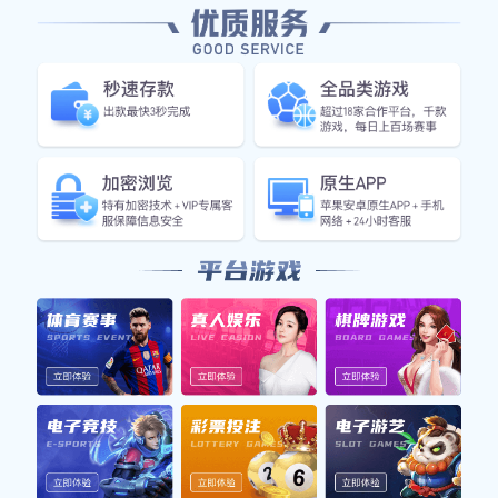
⚽️
足球 - 完场比分
查看更多 >
利物浦
2
09:00
已结束
切尔西
2
拜仁慕尼黑
3
04:30
已结束