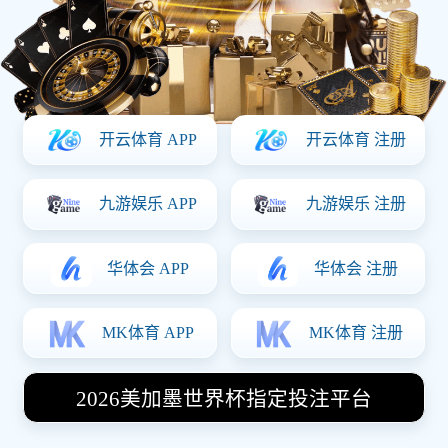
T1
0
西甲 | 第30轮
15'
皇家马德里
1
巴塞罗那
0
赛事导航
足球联赛
120+
篮球赛事
45+
电子竞技
30+
网球/高尔夫
12+