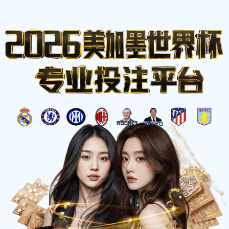
51WQKJ 比分
即时比
今日赛
足
篮
电
数据中
分
网
程
球
球
竞
心
🔴 正在进行的赛事
LIVE
英超 | 第28轮
72'
曼城
3
纽卡斯尔
1
NBA | 常规赛
Q3 04:12
洛杉矶湖人
88
波士顿凯尔特人
92
LPL春季赛
Game 2
BLG
1