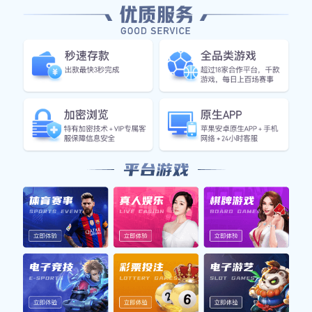
⚽️
足球 - 完场比分
查看更多 >
利物浦
2
09:00
已结束
切尔西
2
拜仁慕尼黑
3
04:30
已结束