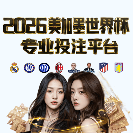
51WQKJ 比分
即时比
今日赛
足
篮
电
数据中
分
网
程
球
球
竞
心
🔴 正在进行的赛事
LIVE
英超 | 第28轮
72'
曼城
3
纽卡斯尔
1
NBA | 常规赛
Q3 04:12
洛杉矶湖人
88
波士顿凯尔特人
92
LPL春季赛
Game 2
BLG
1