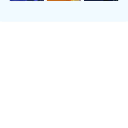
多特蒙德
0
巴黎圣日耳曼
1
02:00
已结束
马赛
0
🏀
篮球 & 电竞 - 今日赛程
金州勇士
102
Q4
进行中
菲尼克斯太阳
98
EDG Gaming
VS
JDG Gaming
19:00
即将开始
密尔沃基雄鹿
VS
孟菲斯灰熊
22:30
即将开始