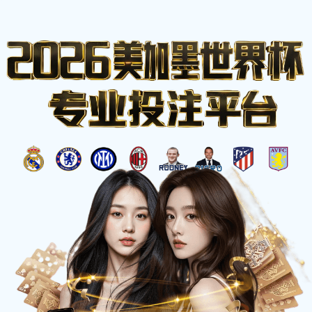
51WQKJ 比分
即时比
今日赛
足
篮
电
数据中
分
网
程
球
球
竞
心
🔴 正在进行的赛事
LIVE
英超 | 第28轮
72'
曼城
3
纽卡斯尔
1
NBA | 常规赛
Q3 04:12
洛杉矶湖人
88
波士顿凯尔特人
92
LPL春季赛
Game 2
BLG
1