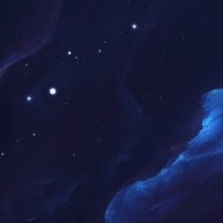
洲五大联赛积分榜
球队
赛
胜
平
28
22
4
曼城
28
21
4
阿森纳
27
18
7
利物浦
28
17
4
阿斯顿维拉
27
16
4
热刺