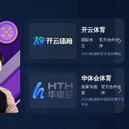
即时比分
今日赛程
足球
篮球
电竞
数据中心
Game 2
西甲 | 第30轮
15'
皇家马德里
1
1
巴塞罗那
0
0
查看更多 >
2
09:00
2
3