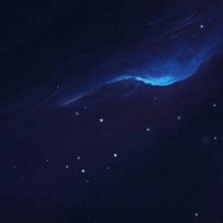
📸 
NB
常见