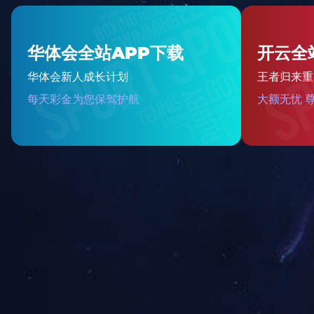
已结束
网球/高尔夫
12+
已结束
🏀
篮球
进行中
即将开
即将开