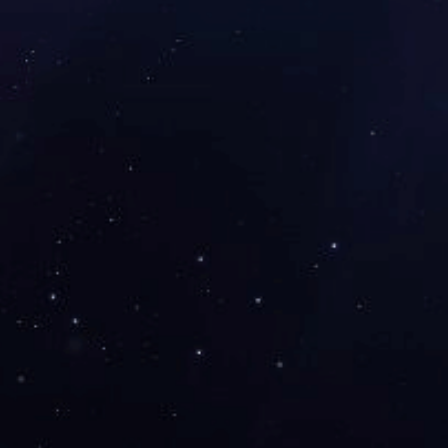
Q: 
A: 
屏幕
Q: 
A:
关于我们
热门赛事
51WQKJ 比分网是全球领先的综合体育赛事数
英超积分
据平台，致力于为球迷提供最快、最准、最全
NBA实时
的足球、篮球及电竞比分数据。
欧冠直播
LPL电竞
© 202