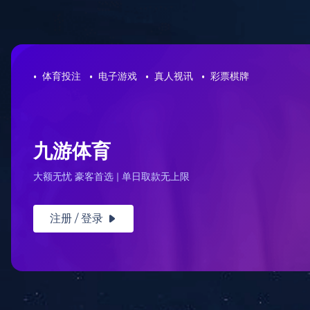
51WQKJ 比分网
🔴 正在进行的赛事
LIVE
英超 | 第28轮
72'
NBA |
曼城
洛杉矶
3
纽卡斯尔
波士顿
1
赛事导航
⚽️
足球
足球联赛
120+
已结束
篮球赛事
45+
电子竞技
30+