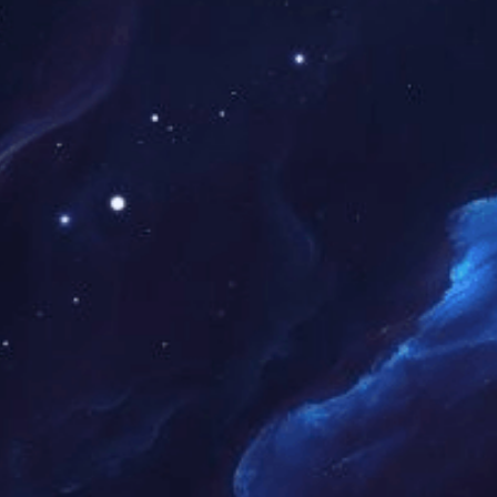
洲五大联赛积分榜
球队
赛
胜
平
28
22
4
曼城
28
21
4
阿森纳
27
18
7
利物浦
28
17
4
阿斯顿维拉
27
16
4
热刺