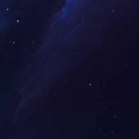
156
42
今日开赛场次
正在进行中
赛事精彩瞬间
A季后赛前瞻：湖人对阵凯尔特人
英雄联盟S14赛季开幕战况
问题与数据说明