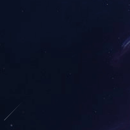
📊
欧
#
1
2
3
4
5