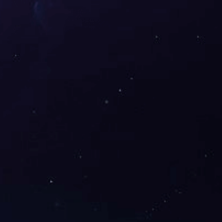
89
25+
已完成赛果
覆盖联赛数
欧冠决赛：皇马绝杀夺冠