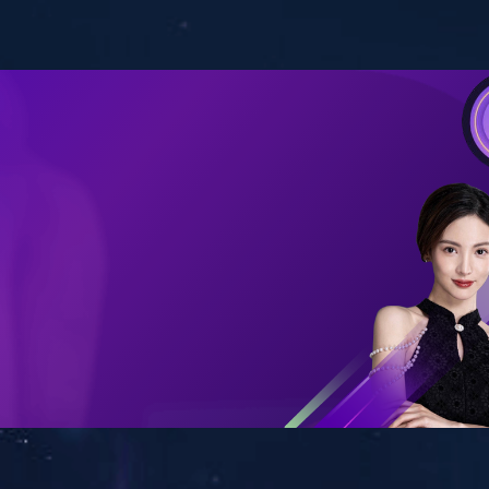
 常规赛
Q3 04:12
LPL春季赛
湖人
BLG
88
凯尔特人
T1
92
 - 完场比分
利物浦
切尔西
拜仁慕尼黑